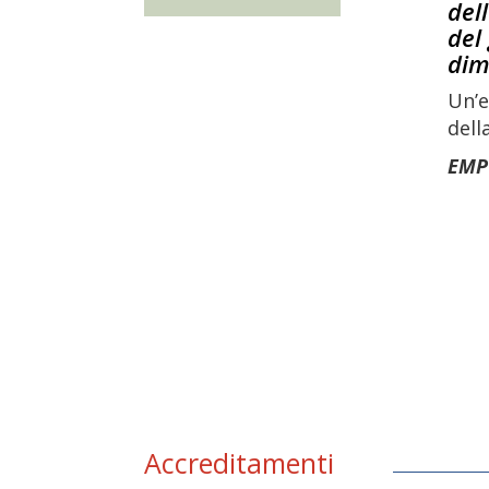
del
del
dim
Un’e
della
EMP
Accreditamenti