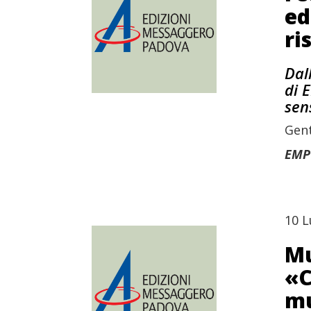
ed
ri
Dal
di 
sen
Genti
EMP
10 L
Mu
«C
mu