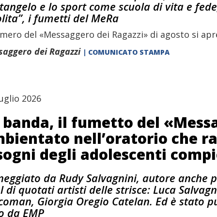
tangelo e lo sport come scuola di vita e fede
olita”, i fumetti del MeRa
umero del «Messaggero dei Ragazzi» di agosto si apre
aggero dei Ragazzi
| COMUNICATO STAMPA
uglio 2026
 banda, il fumetto del «Mess
bientato nell’oratorio che r
sogni degli adolescenti compi
neggiato da Rudy Salvagnini, autore anche p
l di quotati artisti delle strisce: Luca Salvag
coman, Giorgia Oregio Catelan. Ed è stato p
ro da EMP