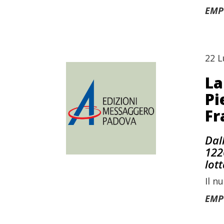
EMP
22 L
La
Pi
Fr
Dal
122
lot
Il n
EMP