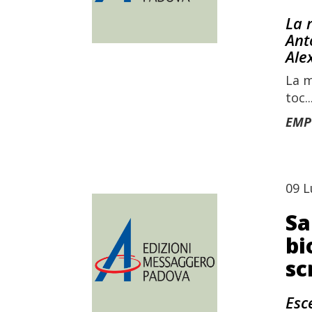
La 
Ant
Ale
La m
toc..
EMP
09 L
Sa
bi
sc
Esc