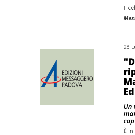
Il c
Mess
23 L
"D
ri
Ma
Ed
Un 
mar
cap
È in