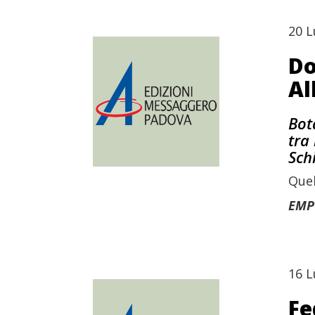
20 L
Do
Al
Bot
tra
Sch
Quel
EMP
16 L
Fe