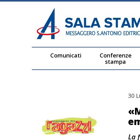
Comunicati
Conferenze
stampa
30 L
«M
em
La 