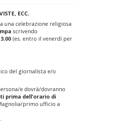
ISTE, ECC.
 a una celebrazione religiosa
ampa
scrivendo
13.00
(es. entro il venerdì per
ico del giornalista e/o
e persona/e dovrà/dovranno
i prima dell’orario di
Magnolia/primo ufficio a
.