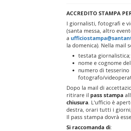
ACCREDITO STAMPA PER 
I giornalisti, fotografi e
(santa messa, altro evento
a
ufficiostampa@santan
la domenica). Nella mail s
testata giornalistica;
nome e cognome del 
numero di tesserino O
fotografo/videopera
Dopo la mail di accettazi
ritirare il
pass stampa
all
chiusura
. L'ufficio è aper
destra, orari tutti i giorn
Il pass stampa dovrà esser
Si raccomanda di
: