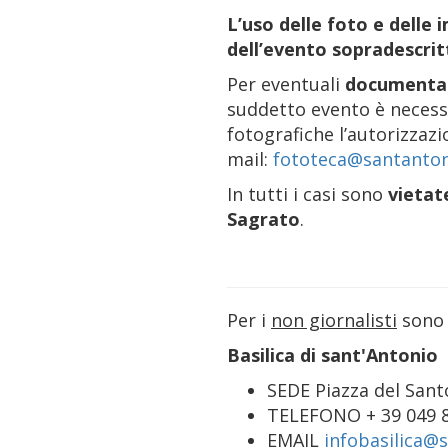
L’uso delle foto e delle
dell’evento sopradescritt
Per eventuali
documentari
suddetto evento è necessa
fotografiche l’autorizzazi
mail:
fototeca@santanton
In tutti i casi sono
vietate
Sagrato
.
Per i
non giornalisti
sono i
Basilica di sant'Antonio
SEDE Piazza del Santo
TELEFONO + 39 049 
EMAIL
infobasilica@