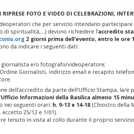
RIPRESE FOTO E VIDEO DI CELEBRAZIONI, INTERV
 videoperatori che per servizio intendano partecipare
 di spiritualità,…) devono richiedere l’
accredito st
tonio.org
2 giorni prima dell’evento, entro le ore 
ono da indicare i seguenti dati:
giornalista e/o fotografo/videoperatore;
rdine Giornalisti, indirizzo email e recapito telefon
tore.
one dell’accredito da parte dell’Ufficio Stampa, la/
’
Ufficio Informazioni della Basilica almeno 15 minut
to nei seguenti orari:
h. 9-13 e 14-18
(Chiostro della 
i, eccetto 25/12 e 1/01).
e tenuto in vista al collo durante il proprio servizio