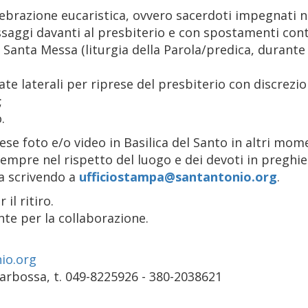
ebrazione eucaristica, ovvero sacerdoti impegnati ne
saggi davanti al presbiterio e con spostamenti cont
 Santa Messa (liturgia della Parola/predica, durante il
avate laterali per riprese del presbiterio con discre
;
.
rese foto e/o video in Basilica del Santo in altri momen
sempre nel rispetto del luogo e dei devoti in pregh
pa scrivendo a
ufficiostampa@santantonio.org
.
il ritiro.
nte per la collaborazione.
io.org
arbossa, t. 049-8225926 - 380-2038621