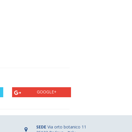
GOOGLE+
SEDE
Via orto botanico 11