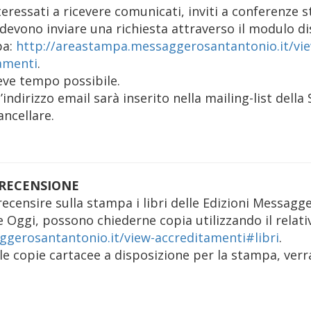
teressati a ricevere comunicati, inviti a conferenze 
 devono inviare una richiesta attraverso il modulo di
pa:
http://areastampa.messaggerosantantonio.it/vi
amenti
.
ve tempo possibile.
l’indirizzo email sarà inserito nella mailing-list della
ncellare.
R RECENSIONE
a recensire sulla stampa i libri delle Edizioni Messa
e Oggi, possono chiederne copia utilizzando il relat
gerosantantonio.it/view-accreditamenti#libri
.
le copie cartacee a disposizione per la stampa, verra