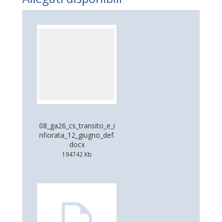
08_ga26_cs_transito_e_i
nfiorata_12_giugno_def.
docx
194742 Kb