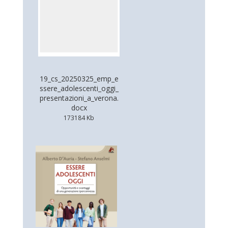
19_cs_20250325_emp_e
ssere_adolescenti_oggi_
presentazioni_a_verona.
docx
173184 Kb