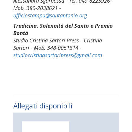
Alessandra Sgarbossa -
Tel. 049-8225926 -
Mob. 380-2038621 -
ufficiostampa@santantonio.org
Tredicina, Solennità del Santo e Premio
Bontà
Studio Cristina Sartori Press -
Cristina
Sartor
i - Mob.
348
-
0051314
-
studiocristinasartoripress@gmail.com
Allegati disponibili