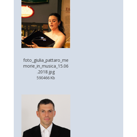
foto_giulia_pattaro_me
morie_in_musica_15.06
.2018.jpg
590466 Kb