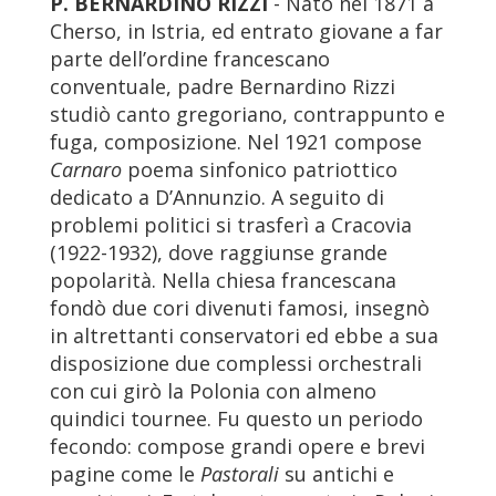
P. BERNARDINO RIZZI
- Nato nel 1871 a
Cherso, in Istria, ed entrato giovane a far
parte dell’ordine francescano
conventuale, padre Bernardino Rizzi
studiò canto gregoriano, contrappunto e
fuga, composizione. Nel 1921 compose
Carnaro
poema sinfonico patriottico
dedicato a D’Annunzio. A seguito di
problemi politici si trasferì a Cracovia
(1922-1932), dove raggiunse grande
popolarità. Nella chiesa francescana
fondò due cori divenuti famosi, insegnò
in altrettanti conservatori ed ebbe a sua
disposizione due complessi orchestrali
con cui girò la Polonia con almeno
quindici tournee. Fu questo un periodo
fecondo: compose grandi opere e brevi
pagine come le
Pastorali
su antichi e