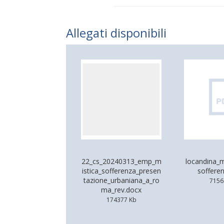
Allegati disponibili
22_cs_20240313_emp_m
locandina_m
istica_sofferenza_presen
soffere
tazione_urbaniana_a_ro
7156
ma_rev.docx
174377 Kb