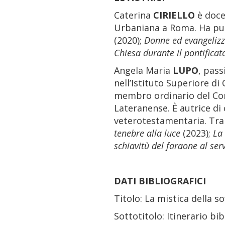
Caterina
CIRIELLO
è docen
Urbaniana a Roma. Ha pu
(2020);
Donne ed evangelizz
Chiesa durante il pontificato
Angela Maria
LUPO
, pass
nell’Istituto Superiore di
membro ordinario del Comi
Lateranense. È autrice di 
veterotestamentaria. Tra
tenebre alla luce
(2023);
La
schiavitù del faraone al serv
DATI BIBLIOGRAFICI
Titolo: La mistica della s
Sottotitolo: Itinerario bib