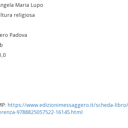
 Angela Maria Lupo
cultura religiosa
igiosi
gero Padova
ub
1,0
EMP:
https://www.edizionimessaggero.it/scheda-libro/c
fferenza-9788825057522-16145.html