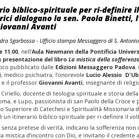
io biblico-spirituale per ri-definire i
rici dialogano la sen. Paola Binetti, 
 Giovanni Avanti
dra Sgarbossa - Ufficio stampa Messaggero di S. Antonio 
e 11.00
, nell’
Aula Newmann della Pontificia Univer
la
presentazione del libro
La mistica della sofferenz
poco pubblicato dalle
Edizioni Messaggero Padova
.
i
, medico psichiatra, l’onorevole
Lucio Alessio D'Ub
, e il professor
Giovanni Avanti
, insegnante di religi
iriello, docente di teologia spirituale e storia della 
ma, e Lupo, passionista di san Paolo della Croce e 
uto Superiore di Catechesi e Spiritualità Missionaria 
 un itinerario biblico-spirituale per ri-definire il vo
ci, senza pretese di verità, indicano la sofferenza no
 mistica d’incontro con Dio, e invitano il credente 