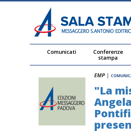
Comunicati
Conferenze
stampa
EMP
|
COMUNI
"La mis
Angela
Pontif
presen