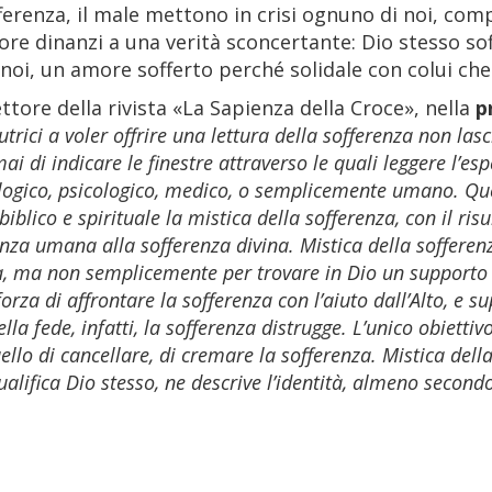
fferenza, il male mettono in crisi ognuno di noi, com
re dinanzi a una verità sconcertante: Dio stesso soff
noi, un amore sofferto perché solidale con colui che 
ettore della rivista «La Sapienza della Croce», nella
p
utrici a voler offrire una lettura della sofferenza non las
mai di indicare le finestre attraverso le quali leggere l’e
eologico, psicologico, medico, o semplicemente umano. Quell
biblico e spirituale la mistica della sofferenza, con il risu
nza umana alla sofferenza divina. Mistica della sofferenza
ina, ma non semplicemente per trovare in Dio un supporto 
orza di affrontare la sofferenza con l’aiuto dall’Alto, e 
ella fede, infatti, la sofferenza distrugge. L’unico obiet
lo di cancellare, di cremare la sofferenza. Mistica della
ualifica Dio stesso, ne descrive l’identità, almeno second