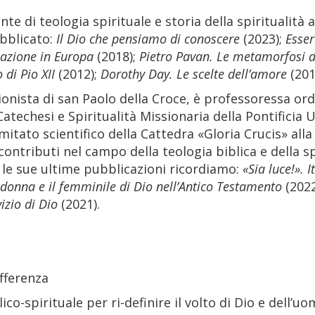
te di teologia spirituale e storia della spiritualità a
bblicato:
Il Dio che pensiamo di conoscere
(2023);
Esser
azione in Europa
(2018);
Pietro Pavan. Le metamorfosi de
 di Pio XII
(2012);
Dorothy Day. Le scelte dell’amore
(201
ionista di san Paolo della Croce, è professoressa ord
 Catechesi e Spiritualità Missionaria della Pontificia
tato scientifico della Cattedra «Gloria Crucis» alla 
contributi nel campo della teologia biblica e della sp
 le sue ultime pubblicazioni ricordiamo:
«Sia luce!». 
 donna e il femminile di Dio nell’Antico Testamento
(2022
izio di Dio
(2021).
offerenza
lico-spirituale per ri-definire il volto di Dio e dell’u