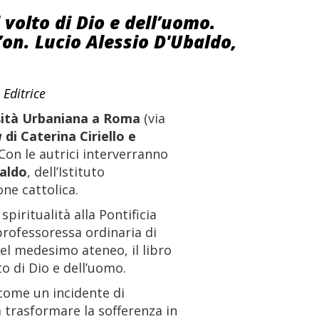
l volto di Dio e dell’uomo.
l’on. Lucio Alessio D'Ubaldo,
Editrice
sità Urbaniana a Roma
(via
a
di Caterina Ciriello e
 Con le autrici interverranno
aldo
, dell’Istituto
one cattolica.
spiritualità alla Pontificia
professoressa ordinaria di
del medesimo ateneo, il libro
lto di Dio e dell’uomo.
n come un incidente di
a trasformare la sofferenza in