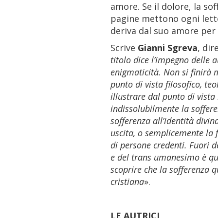
amore. Se il dolore, la so
pagine mettono ogni letto
deriva dal suo amore per 
Scrive
Gianni Sgreva
, dir
titolo dice l’impegno delle a
enigmaticità. Non si finirà 
punto di vista filosofico, t
illustrare dal punto di vista 
indissolubilmente la soffere
sofferenza all’identità div
uscita, o semplicemente la f
di persone credenti. Fuori d
e del trans umanesimo è quel
scoprire che la sofferenza q
cristiana
».
LE AUTRICI