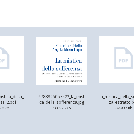
istica_della_
9788825057522_la_misti
la_mistica_della_s
nza_2.pdf
ca_della_sofferenza.jpg
za_estratto.
40 Kb
160528 Kb
386837 Kb