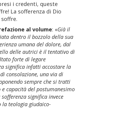
presi i credenti, queste
re! La sofferenza di Dio
soffre.
refazione al volume
: «
Già il
ciata dentro il bozzolo della sua
sperienza umana del dolore, dal
o delle autrici è il tentativo di
ltato forte di legare
 significa infatti accostare la
di consolazione, una via di
supponendo sempre che si tratti
tivo e capacità del postumanesimo
 sofferenza significa invece
o la teologia giudaico-