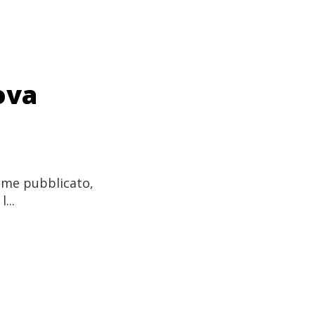
ova
lume pubblicato,
...