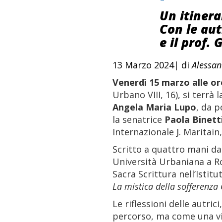
Un itinerar
Con le aut
e il prof.
13 Marzo 2024| di
Alessan
Venerdì 15 marzo alle or
Urbano VIII, 16), si terrà 
Angela Maria Lupo
, da 
la senatrice
Paola Binett
Internazionale J. Maritain
Scritto a quattro mani da C
Università Urbaniana a Ro
Sacra Scrittura nell’Istit
La mistica della sofferenza
è
Le riflessioni delle autri
percorso, ma come una via