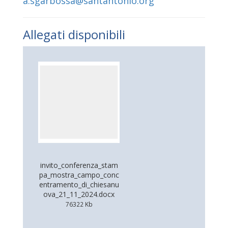
a.sgarbossa@santantonio.org
Allegati disponibili
invito_conferenza_stam
pa_mostra_campo_conc
entramento_di_chiesanu
ova_21_11_2024.docx
76322 Kb