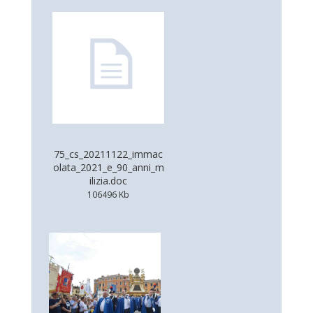
75_cs_20211122_immac
olata_2021_e_90_anni_m
ilizia.doc
106496 Kb