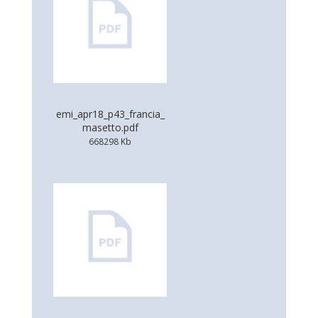
emi_apr18_p43_francia_
masetto.pdf
668298 Kb