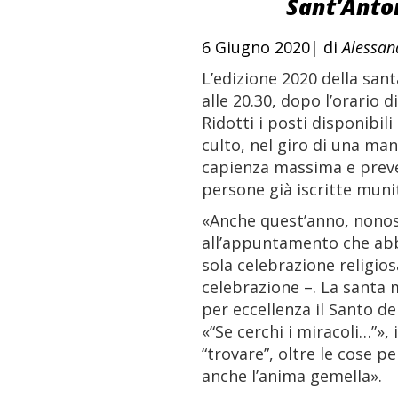
Sant’Anto
6 Giugno 2020| di
Alessan
L’edizione 2020 della san
alle 20.30, dopo l’orario d
Ridotti i posti disponibil
culto, nel giro di una man
capienza massima e prevede
persone già iscritte munit
«Anche quest’anno, nonos
all’appuntamento che abb
sola celebrazione religios
celebrazione –. La santa
per eccellenza il Santo de
«“Se cerchi i miracoli…”», 
“trovare”, oltre le cose p
anche l’anima gemella».