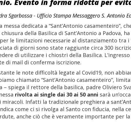
nio. Evento in forma ridotta per evi
dra Sgarbossa - Ufficio Stampa Messaggero S. Antonio Ed
ta messa dedicata a “Sant’Antonio casamenteiro”, che 
i chiusura della Basilica di Sant’Antonio a Padova, ha 
i per le limitazioni necessarie al distanziamento tra i
ciata di giorni sono state raggiunte circa 300 iscriz
re di utilizzare i chiostri della Basilica. L’ingresso
e di mail di conferma iscrizione.
tante le note difficoltà legate al Covid19, non abb
iamo chiamato “Sant’Antonio casamenteiro”, limitat
a – spiega il rettore della basilica, padre Oliviero S
 messa
rivolta ai single dai 30 ai 50 anni
sarà un’occa
i miracoli. Infatti la tradizionale preghiera a sant’A
indica come ci si rivolga al Santo con fiducia, nella c
erdute, anche ciò che è veramente importante per la 