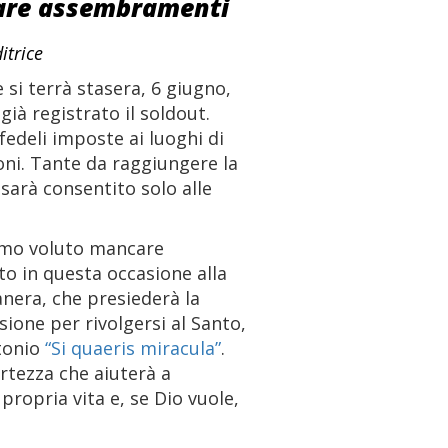
tare assembramenti
itrice
si terrà stasera, 6 giugno,
già registrato il soldout.
 fedeli imposte ai luoghi di
ioni. Tante da raggiungere la
 sarà consentito solo alle
iamo voluto mancare
o in questa occasione alla
vanera, che presiederà la
sione per rivolgersi al Santo,
ntonio
“Si quaeris miracula”
.
ertezza che aiuterà a
propria vita e, se Dio vuole,