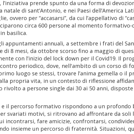
e, l’iniziativa prende spunto da una forma di devoz
a natale di sant’Antonio, e nei Paesi dell’America Lati
e, ovvero per “accasarsi”, da cui l’appellativo di “c
eciparono circa 600 persone al momento formativo-co
in basilica.
agli appuntamenti annuali, a settembre i frati del 
 di 8 mesi, da ottobre scorso fino a maggio di ques
nte con l’inizio del lock down per il Covid19. Il pro
ncontro periodico, dove, nell'ambito di un corso di f
primo luogo se stessi, trovare l’anima gemella o il 
la propria vita, in un contesto di riflessione affidan
o rivolto a persone single dai 30 ai 50 anni, dispost
 e il percorso formativo rispondono a un profondo 
 svariati motivi, si ritrovano ad affrontare da soli l
ui incontrarsi, fare amicizie, confrontarsi, condivide
ndo insieme un percorso di fraternità. Situazioni, qu