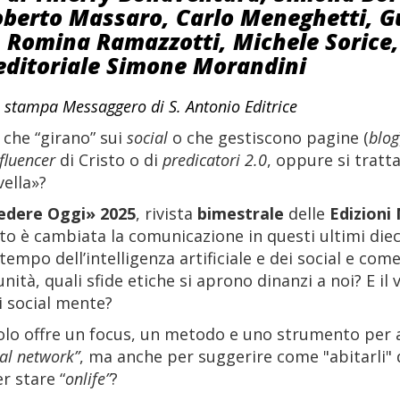
oberto Massaro, Carlo Meneghetti, Gu
 Romina Ramazzotti, Michele Sorice,
 editoriale Simone Morandini
o stampa Messaggero di S. Antonio Editrice
i che “girano” sui
social
o che gestiscono pagine (
blog
fluencer
di Cristo o di
predicatori 2.0
, oppure si tratt
ella»?
edere Oggi»
2025
, rivista
bimestrale
delle
Edizion
o è cambiata la comunicazione in questi ultimi di
tempo dell’intelligenza artificiale e dei social e co
nità, quali sfide etiche si aprono dinanzi a noi? E il v
i social mente?
colo offre un focus, un metodo e uno strumento per a
ial network”
, ma anche per suggerire come "abitarli" d
r stare “
onlife”
?