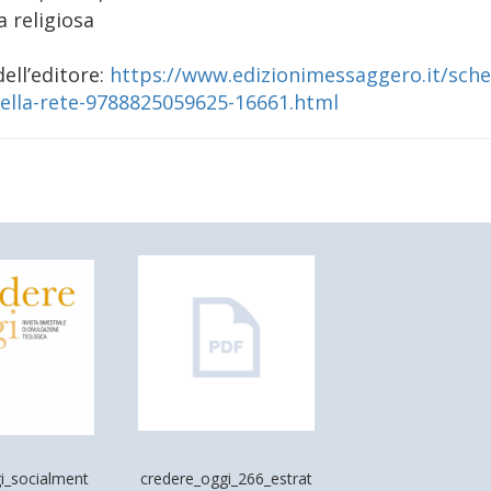
ura religiosa
625
dell’editore:
https://www.edizionimessaggero.it/sched
nella-rete-9788825059625-16661.html
i_socialment
credere_oggi_266_estrat