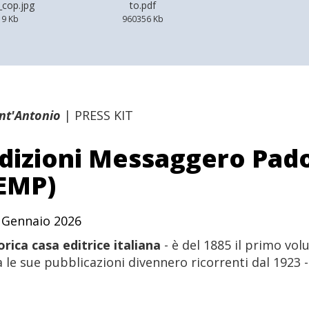
_cop.jpg
to.pdf
19 Kb
960356 Kb
nt'Antonio
|
PRESS KIT
dizioni Messaggero Pad
EMP)
 Gennaio 2026
orica casa editrice italiana
- è del 1885 il primo vo
 le sue pubblicazioni divennero ricorrenti dal 1923 - l