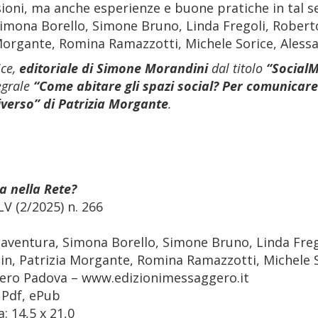
sioni, ma anche esperienze e buone pratiche in tal se
Simona Borello, Simone Bruno, Linda Fregoli, Rober
Morgante, Romina Ramazzotti, Michele Sorice, Alessa
ice,
editoriale di Simone Morandini
dal titolo
“SocialM
egrale
“Come abitare gli spazi social? Per comunicare 
iverso” di Patrizia Morgante
.
a nella Rete?
LV (2/2025) n. 266
naventura, Simona Borello, Simone Bruno, Linda Fre
in, Patrizia Morgante, Romina Ramazzotti, Michele S
gero Padova – www.edizionimessaggero.it
 Pdf, ePub
: 14,5 x 21,0