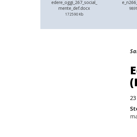
edere_oggi_267_social_
e_n266
mente_def.docx
989
172590 Kb
Sa
E
(
23
St
ma