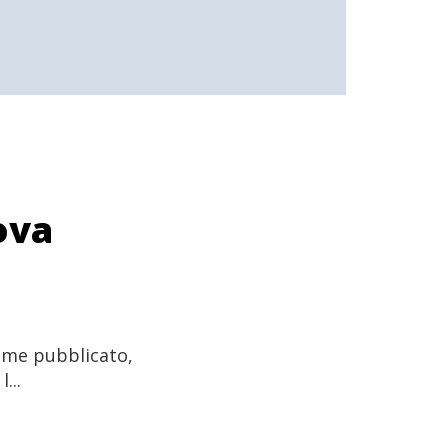
ova
lume pubblicato,
...