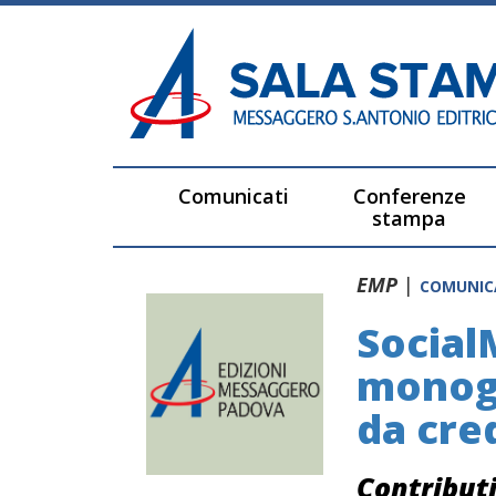
Comunicati
Conferenze
stampa
EMP
|
COMUNI
Social
monogr
da cre
Contribut