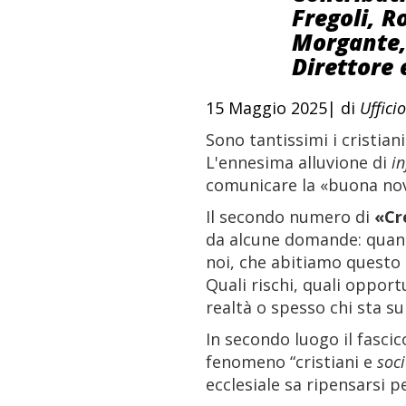
Fregoli, R
Morgante,
Direttore
15 Maggio 2025| di
Uffici
Sono tantissimi i cristian
L'ennesima alluvione di
in
comunicare la «buona nov
Il secondo numero di
«Cr
da alcune domande: quant
noi, che abitiamo questo 
Quali rischi, quali opportu
realtà o spesso chi sta su
In secondo luogo il fasci
fenomeno “cristiani e
soc
ecclesiale sa ripensarsi pe