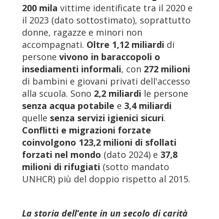
200 mila
vittime identificate tra il 2020 e
il 2023 (dato sottostimato), soprattutto
donne, ragazze e minori non
accompagnati.
Oltre 1,12 miliardi
di
persone
vivono in baraccopoli o
insediamenti informali
, con
272 milioni
di bambini e giovani privati dell'accesso
alla scuola. Sono
2,2 miliardi
le persone
senza acqua potabile
e
3,4 miliardi
quelle
senza servizi igienici sicuri
.
Conflitti e migrazioni forzate
coinvolgono 123,2 milioni
di sfollati
forzati nel mondo
(dato 2024) e
37,8
milioni
di rifugiati
(sotto mandato
UNHCR) più del doppio rispetto al 2015.
La storia dell’ente in un secolo di carità