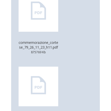
commemorazione_corte
se_79_26_11_23_h11.pdf
875769 Kb