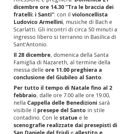
dicembre ore 14.30 “Tra le braccia dei
fratelli: i Santi”
: con il
violoncellista
Ludovico Armellini
, musiche di Bach e
Scarlatti. Gli incontri di circa 50 minuti a
ingresso libero si terranno in Basilica di
Sant’Antonio.
Il 28 dicembre
, domenica della Santa
Famiglia di Nazareth, al termine della
messa delle
ore 11.00
preghiera a
conclusione del Giubileo al Santo
.
Per tutto il tempo di Natale fino a
l 2
febbraio
, dalle ore 7.00 alle ore 19.00,
nella
Cappella delle Benedizioni
sarà
visibile il
presepe del Santo
in stile
contadino. Con le
statue
e le
scenografie realizzate dai presepisti di
San Daniele del Friuli
e
allestito e