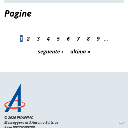
Pagine
1
2
3
4
5
6
7
8
9
…
seguente ›
ultima »
© 2026 PISAPFMC
Messaggero di S.Antonio Editrice
P.Iva 00226500288